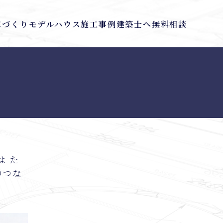
の家づくり
モデルハウス
施工事例
建築士へ無料相談
は た
のつな