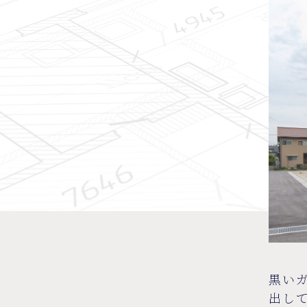
黒い
出し