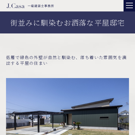
一級建築士事務所
街並みに馴染むお洒落な平屋邸宅
低層で緑色の外壁が自然と馴染む、落ち着いた雰囲気を演
出する平屋の住まい