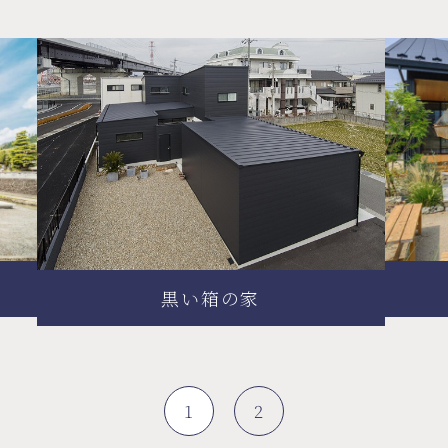
黒い箱の家
1
2