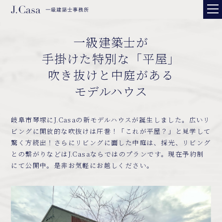
一級建築士事務所
一級建築士が
手掛けた特別な「平屋」
吹き抜けと中庭がある
モデルハウス
岐阜市琴塚にJ.Casaの新モデルハウスが誕生しました。広いリ
ビングに開放的な吹抜けは圧巻！「これが平屋？」と見学して
驚く方続出！さらにリビングに面した中庭は、採光、リビング
との繋がりなどはJ.Casaならではのプランです。現在予約制
にて公開中。是非お気軽にお越しください。